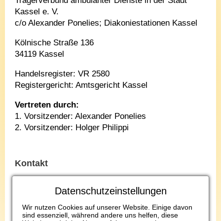
Trägerverbund ambulanter Dienste in der Stadt
Kassel e. V.
c/o Alexander Ponelies; Diakoniestationen Kassel
Kölnische Straße 136
34119 Kassel
Handelsregister: VR 2580
Registergericht: Amtsgericht Kassel
Vertreten durch:
1. Vorsitzender: Alexander Ponelies
2. Vorsitzender: Holger Philippi
Kontakt
Telefon: 0561/ 7073612
Datenschutzeinstellungen
E-Mail:
alexander.ponelies@diakoniestationen-
kassel.de
Wir nutzen Cookies auf unserer Website. Einige davon
sind essenziell, während andere uns helfen, diese